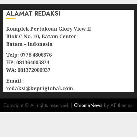
ALAMAT REDAKSI
Komplek Pertokoan Glory View II
Blok C No. 10, Batam Center
Batam – Indonesia
Telp: 0778 4806376
HP: 081364005874
WA: 081372000937
Email :
redaksi@kepriglobal.com
Copyright © All rights reserved.
|
ChromeNews
by AF themes.