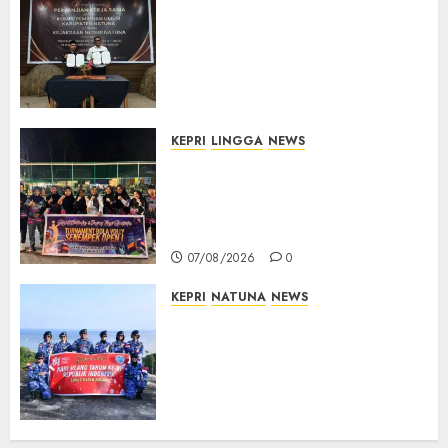
Kejari Natuna dan KPU Teken
Kerja Sama Lima Tahun,
Perkuat Pendampingan
Hukum Penyelenggaraan
Pemilu
07/08/2026
0
KEPRI
LINGGA
NEWS
Ketua DPRD Lingga Maya Sari
Buka Turnamen Voli
Senempek Open I, Dorong
Lahirnya Atlet Berprestasi
07/08/2026
0
KEPRI
NATUNA
NEWS
Merah Putih Raksasa Berkibar
di Perbatasan, TNI AU dan
Lintas Instansi Perkuat
Semangat Kebangsaan di
Natuna
07/08/2026
0