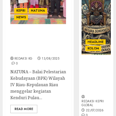
KEPRI
NATUNA
NEWS
BPK Wilayah IV Gelar
Kenduri Pulau Tiga,
HEADLINE
Hidupkan Kembali
KOLOM
Budaya Natuna
REDAKSI KG
13/08/2025
KOLOM |
0
Semantik
NATUNA – Balai Pelestarian
Kekuasaan
Kebudayaan (BPK) Wilayah
dalam Kosa
Kata yang
IV Riau–Kepulauan Riau
Berlutut
menggelar kegiatan
Kenduri Pulau...
REDAKSI KEPRI
GLOBAL
READ MORE
22/07/2026
0