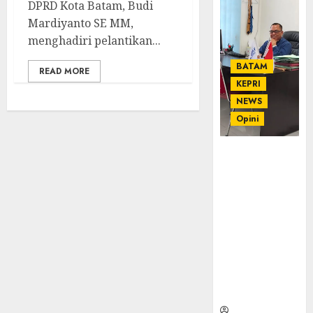
DPRD Kota Batam, Budi
Mardiyanto SE MM,
menghadiri pelantikan...
BATAM
READ MORE
KEPRI
NEWS
Opini
Ahmad Fakih
Rambe, SH:
Advokat
Senior
dengan
Pengalaman
dan
Integritas di
Dunia
Hukum