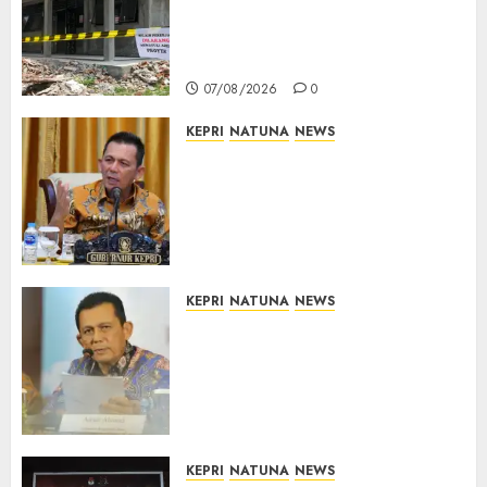
Dimulai, Pemprov Kepri
Prioritaskan Wilayah 3T dan
Sekolah Rusak
07/08/2026
0
KEPRI
NATUNA
NEWS
Tim Konsultan Kawal
Revitalisasi 107 Sekolah di
Kepri, Pastikan Pembangunan
Berkualitas dan Tepat
Sasaran
07/08/2026
0
KEPRI
NATUNA
NEWS
Revitalisasi 107 Sekolah di
Kepri Telan Rp97 Miliar,
Pemerintah Prioritaskan
Wilayah 3T untuk Perkuat
Mutu Pendidikan
07/08/2026
0
KEPRI
NATUNA
NEWS