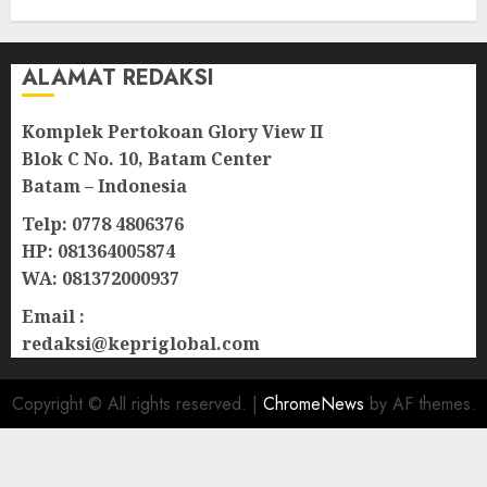
08/08/2026
0
ALAMAT REDAKSI
Komplek Pertokoan Glory View II
Blok C No. 10, Batam Center
Batam – Indonesia
Telp: 0778 4806376
HP: 081364005874
WA: 081372000937
Email :
redaksi@kepriglobal.com
Copyright © All rights reserved.
|
ChromeNews
by AF themes.