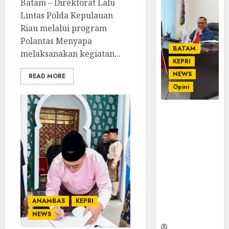
Batam – Direktorat Lalu
Lintas Polda Kepulauan
Riau melalui program
Polantas Menyapa
BATAM
melaksanakan kegiatan...
KEPRI
NEWS
READ MORE
Opini
Ahmad Fakih
Rambe, SH:
Advokat
Senior
dengan
Pengalaman
dan
Integritas di
ANAMBAS
KEPRI
Dunia
Hukum
NEWS