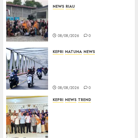
NEWS
RIAU
PT Arara Abadi-AAP Sinarmas
Distrik Merawang Berikan
Bantuan Operasi Gratis
08/08/2026
0
KEPRI
NATUNA
NEWS
Bendera Merah Putih
Berkibar di Jalanan Natuna,
TNI AU Gelorakan Semangat
Kemerdekaan
08/08/2026
0
KEPRI
NEWS
TREND
Ombudsman Kepri Tampung
Puluhan Keluhan Warga
Bintan, Mulai dari Bantuan
Sosial, BBM Solar, Hingga
Lampu Jalan