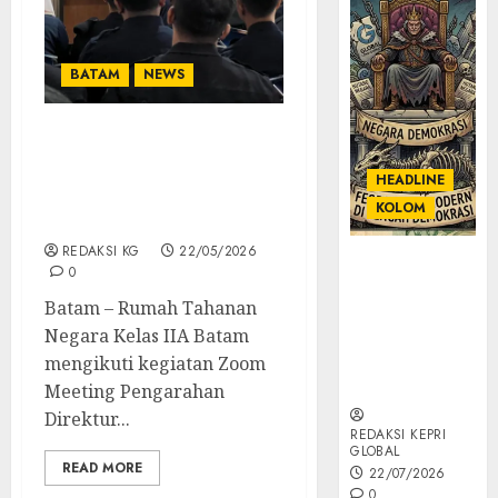
BATAM
NEWS
Teguhkan Integritas Dan
Kewaspadaan, Rutan
HEADLINE
Batam Ikuti Arahan
KOLOM
Dirjen Permasyarakatan
REDAKSI KG
22/05/2026
KOLOM |
0
Semantik
Batam – Rumah Tahanan
Kekuasaan
Negara Kelas IIA Batam
dalam Kosa
Kata yang
mengikuti kegiatan Zoom
Berlutut
Meeting Pengarahan
Direktur...
REDAKSI KEPRI
GLOBAL
READ MORE
22/07/2026
0