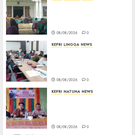
Reses di Natuna, DPRD Kepri
Terima Aspirasi Jalan
Cempaka Putih hingga Akses
Air Lengit–Selemam
08/08/2026
0
KEPRI
LINGGA
NEWS
Polemik Lahan PT CSA, Kades
Limbung Tegas: Tak Akan
Teken Surat Tanah Tanpa
Bukti Sah
08/08/2026
0
KEPRI
NATUNA
NEWS
Reses DPRD Kepri di Natuna
Buka Ruang Aspirasi, Warga
Optimistis Usulan
Pembangunan Diperjuangkan
08/08/2026
0