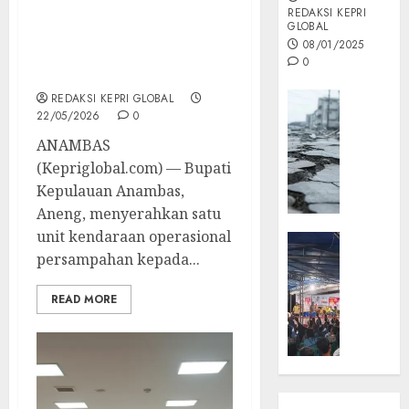
REDAKSI KEPRI
GLOBAL
Aneng Hibahkan Mobil
08/01/2025
Persampahan untuk
0
Tarempa Barat
Opini
REDAKSI KEPRI GLOBAL
22/05/2026
0
MISI
MAS
ANAMBAS
:
(Kepriglobal.com) — Bupati
Mitigas
Kepulauan Anambas,
Antisip
Aneng, menyerahkan satu
Megath
unit kendaraan operasional
KEPRI
persampahan kepada...
NATUNA
05/12/202
NEWS
0
READ MORE
Opini
Masyar
Sepem
Padati
Kampa
Pasan