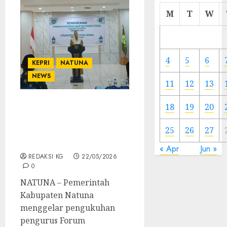
Cermi
M
T
W
Meski
Ada
Artis
Ibu
4
5
6
KEPRI
NATUNA
Kota
NEWS
11
12
13
23/11/20
0
18
19
20
Bupati Natuna Kukuhkan
Pengurus FKUB dan
25
26
27
Forum Pemuda Lintas
Agama Periode Terbaru
« Apr
Jun »
REDAKSI KG
22/05/2026
0
NATUNA – Pemerintah
Kabupaten Natuna
menggelar pengukuhan
pengurus Forum