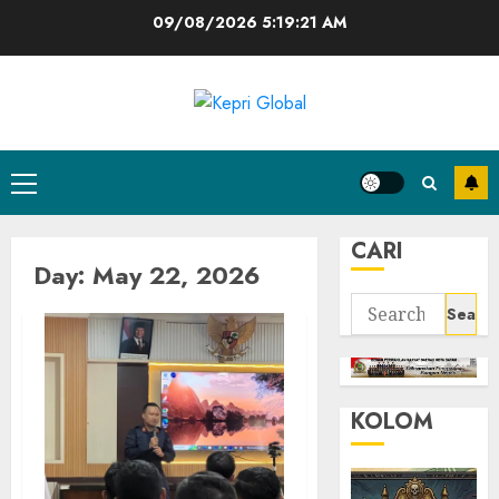
Skip
09/08/2026
5:19:21 AM
to
content
Primary
Menu
CARI
Day:
May 22, 2026
Search
for:
KOLOM