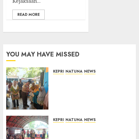
Kejaksaan...
READ MORE
YOU MAY HAVE MISSED
KEPRI
NATUNA
NEWS
Dari Ujung Negeri, Tower
Bersama Group Hadir Bawa
Kepedulian Sosial, Bupati Cen
Sui Lan Dorong CSR
Berkelanjutan di Natuna
06/08/2026
0
KEPRI
NATUNA
NEWS
Bupati Natuna Lepas
Kontingen Jamnas XII, Titip