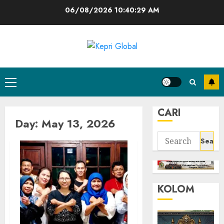
Skip
06/08/2026
10:40:30 AM
to
content
Primary
Menu
CARI
Day:
May 13, 2026
Search
for:
KOLOM