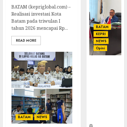
BATAM (kepriglobal.com) –
Realisasi investasi Kota
Batam pada triwulan I
BATAM
tahun 2026 mencapai Rp...
KEPRI
READ MORE
NEWS
Opini
Ahmad Fakih
Rambe, SH:
Advokat
Senior
dengan
Pengalaman
dan
Integritas di
Dunia
BATAM
NEWS
Hukum