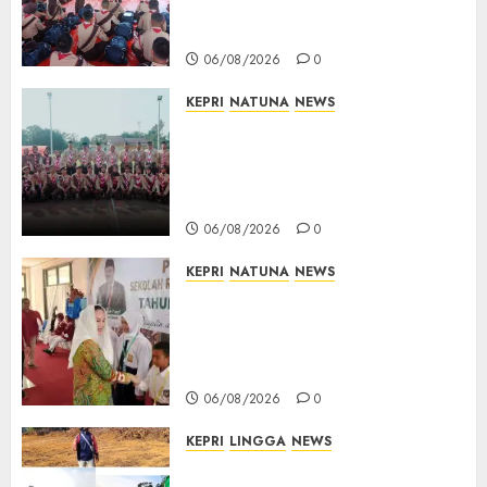
Pesan Jaga Nama Baik Daerah
dan Utamakan Pendidikan
06/08/2026
0
KEPRI
NATUNA
NEWS
16 Putra-Putri Terbaik Natuna
Digembleng Jelang Jambore
Nasional XII 2026, Wabup
Jarmin: Kalian Duta Daerah
06/08/2026
0
KEPRI
NATUNA
NEWS
Cen Sui Lan Buka MPLS
Sekolah Rakyat Natuna,
Tanamkan Semangat Raih
Masa Depan Gemilang
06/08/2026
0
KEPRI
LINGGA
NEWS
Ribuan Pekerja Lokal PT CSA