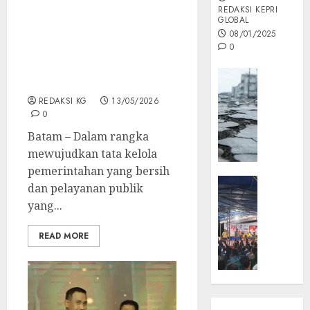
REDAKSI KEPRI
GLOBAL
Lapas Batam Tingkatkan
08/01/2025
Kualitas Pelayanan
0
Dukung Evaluasi
Inspektorat
Opini
Kemenimipas
MISI
REDAKSI KG
13/05/2026
MAS
0
:
Batam – Dalam rangka
Mitigas
mewujudkan tata kelola
Antisip
Megath
pemerintahan yang bersih
KEPRI
dan pelayanan publik
NATUNA
05/12/202
yang...
NEWS
0
Opini
READ MORE
Masyar
Sepem
Padati
Kampa
Pasan