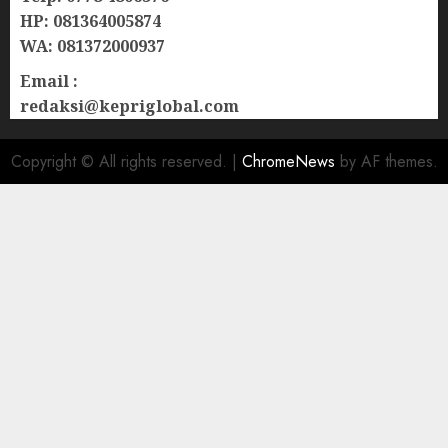
HP: 081364005874
WA: 081372000937
Email :
redaksi@kepriglobal.com
Copyright © All rights reserved.
|
ChromeNews
by AF themes.