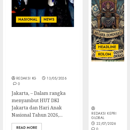
NASIONAL
NEWS
RPA Indonesia Gaungkan
Pentingnya
HEADLINE
Perlindungan Terhadap
KOLOM
Perempuan Dan Anak Di
HUT DKI Dan Hari Anak
KOLOM |
Nasional
Semantik
REDAKSI KG
13/05/2026
Kekuasaan
0
dalam Kosa
Jakarta, – Dalam rangka
Kata yang
menyambut HUT DKI
Berlutut
Jakarta dan Hari Anak
REDAKSI KEPRI
Nasional Tahun 2026,...
GLOBAL
22/07/2026
READ MORE
0