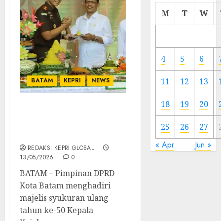
Cermi
M
T
W
Meski
Ada
Artis
Ibu
4
5
6
Kota
BATAM
KEPRI
NEWS
11
12
13
23/11/20
0
18
19
20
Pimpinan DPRD Turut
Rayakan Hari Ulang
25
26
27
Tahun Kajari Batam
« Apr
Jun »
REDAKSI KEPRI GLOBAL
13/05/2026
0
BATAM – Pimpinan DPRD
Kota Batam menghadiri
majelis syukuran ulang
tahun ke-50 Kepala