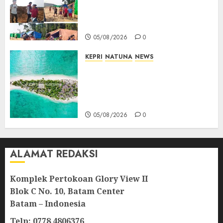
Kompak Siap Turun ke RDP,
Tegaskan Perusahaan Jadi
Sumber Penghidupan
05/08/2026
0
KEPRI
NATUNA
NEWS
Negara Hadir di Perbatasan,
Pembangunan Tanggul Pulau
Kepala Bawa Harapan Baru
bagi Warga
05/08/2026
0
ALAMAT REDAKSI
Komplek Pertokoan Glory View II
Blok C No. 10, Batam Center
Batam – Indonesia
Telp: 0778 4806376