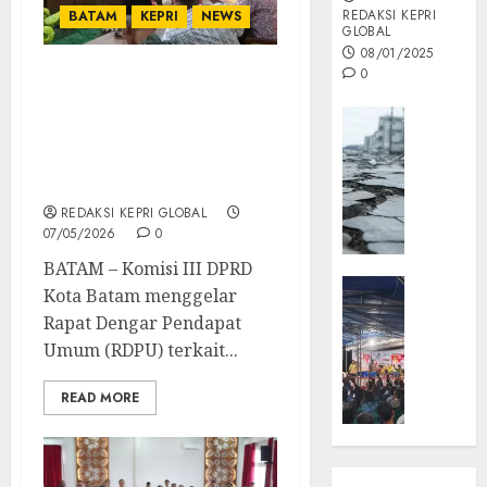
REDAKSI KEPRI
BATAM
KEPRI
NEWS
GLOBAL
08/01/2025
0
Komisi III DPRD Batam
Gelar RDPU Bahas Aduan
Opini
Masyarakat Terkait
MISI
Aktivitas Cut and Fill di
MAS
Sagulung
:
REDAKSI KEPRI GLOBAL
Mitigas
07/05/2026
0
Antisip
Megath
BATAM – Komisi III DPRD
KEPRI
Kota Batam menggelar
NATUNA
05/12/202
Rapat Dengar Pendapat
NEWS
Umum (RDPU) terkait...
0
Opini
Masyar
READ MORE
Sepem
Padati
Kampa
Pasan