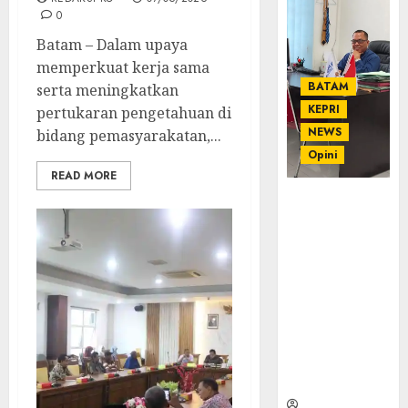
0
Batam – Dalam upaya
memperkuat kerja sama
BATAM
serta meningkatkan
KEPRI
pertukaran pengetahuan di
NEWS
bidang pemasyarakatan,...
Opini
READ MORE
Ahmad Fakih
Rambe, SH:
Advokat
Senior
dengan
Pengalaman
dan
Integritas di
Dunia
Hukum