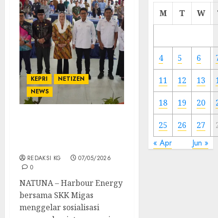
Cermi
M
T
W
Meski
Ada
Artis
Ibu
4
5
6
Kota
KEPRI
NETIZEN
11
12
13
23/11/20
NEWS
0
18
19
20
Harbour Energy
25
26
27
Sosialisasikan Survei
« Apr
Jun »
Proyek Tuna di Natuna
REDAKSI KG
07/05/2026
0
NATUNA – Harbour Energy
bersama SKK Migas
menggelar sosialisasi