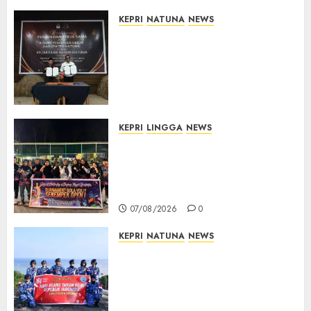
07/08/2026
0
KEPRI
NATUNA
NEWS
Kejari Natuna dan KPU Teken
Kerja Sama Lima Tahun,
Perkuat Pendampingan
Hukum Penyelenggaraan
Pemilu
07/08/2026
0
KEPRI
LINGGA
NEWS
Ketua DPRD Lingga Maya Sari
Buka Turnamen Voli
Senempek Open I, Dorong
Lahirnya Atlet Berprestasi
07/08/2026
0
KEPRI
NATUNA
NEWS
Merah Putih Raksasa Berkibar
di Perbatasan, TNI AU dan
Lintas Instansi Perkuat
Semangat Kebangsaan di