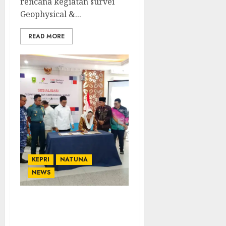
rencana kegiatan survei
Geophysical &...
READ MORE
KEPRI
NATUNA
NEWS
Pegadaian Salurkan
Bantuan Pendidikan