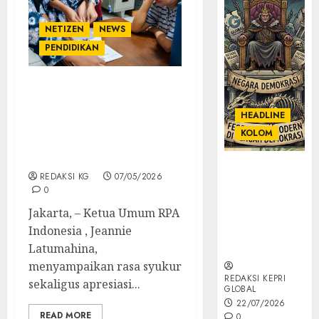
NETIZEN
NEWS
PENDIDIKAN
RPA Indonesia Kawal Hak
Anak Disabilitas Hingga
HEADLINE
Ijazah Diproses, Ketum
KOLOM
RPAI; “Jangan Ada Lagi
Jennifer Lain”
KOLOM |
REDAKSI KG
07/05/2026
Semantik
0
Kekuasaan
Jakarta, – Ketua Umum RPA
dalam Kosa
Indonesia , Jeannie
Kata yang
Berlutut
Latumahina,
menyampaikan rasa syukur
REDAKSI KEPRI
sekaligus apresiasi...
GLOBAL
22/07/2026
READ MORE
0