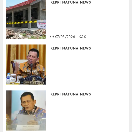
KEPRI
NATUNA
NEWS
Revitalisasi 107 Sekolah
Dimulai, Pemprov Kepri
Prioritaskan Wilayah 3T dan
Sekolah Rusak
07/08/2026
0
KEPRI
NATUNA
NEWS
Tim Konsultan Kawal
Revitalisasi 107 Sekolah di
Kepri, Pastikan Pembangunan
Berkualitas dan Tepat
Sasaran
07/08/2026
0
KEPRI
NATUNA
NEWS
Revitalisasi 107 Sekolah di
Kepri Telan Rp97 Miliar,
Pemerintah Prioritaskan
Wilayah 3T untuk Perkuat
Mutu Pendidikan