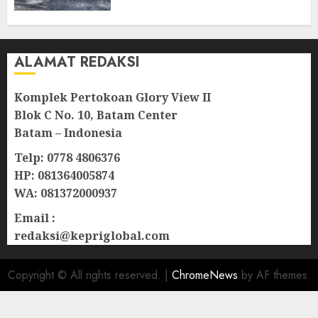
Natuna
07/08/2026
0
ALAMAT REDAKSI
Komplek Pertokoan Glory View II
Blok C No. 10, Batam Center
Batam – Indonesia
Telp: 0778 4806376
HP: 081364005874
WA: 081372000937
Email :
redaksi@kepriglobal.com
Copyright © All rights reserved.
|
ChromeNews
by AF themes.