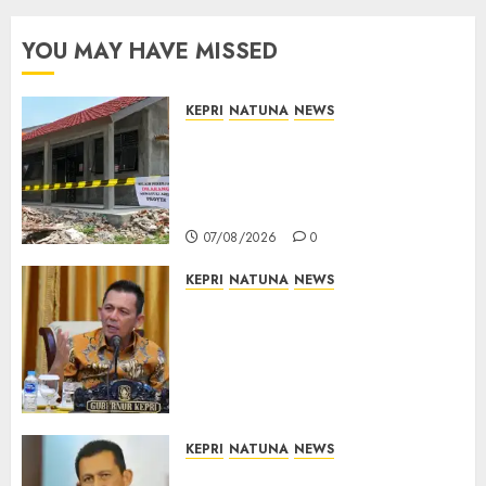
YOU MAY HAVE MISSED
KEPRI
NATUNA
NEWS
Revitalisasi 107 Sekolah
Dimulai, Pemprov Kepri
Prioritaskan Wilayah 3T dan
Sekolah Rusak
07/08/2026
0
KEPRI
NATUNA
NEWS
Tim Konsultan Kawal
Revitalisasi 107 Sekolah di
Kepri, Pastikan Pembangunan
Berkualitas dan Tepat
Sasaran
07/08/2026
0
KEPRI
NATUNA
NEWS
Revitalisasi 107 Sekolah di