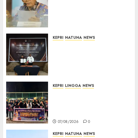
Kepri Telan Rp97 Miliar,
Pemerintah Prioritaskan
Wilayah 3T untuk Perkuat
Mutu Pendidikan
07/08/2026
0
KEPRI
NATUNA
NEWS
Kejari Natuna dan KPU Teken
Kerja Sama Lima Tahun,
Perkuat Pendampingan
Hukum Penyelenggaraan
Pemilu
07/08/2026
0
KEPRI
LINGGA
NEWS
Ketua DPRD Lingga Maya Sari
Buka Turnamen Voli
Senempek Open I, Dorong
Lahirnya Atlet Berprestasi
07/08/2026
0
KEPRI
NATUNA
NEWS