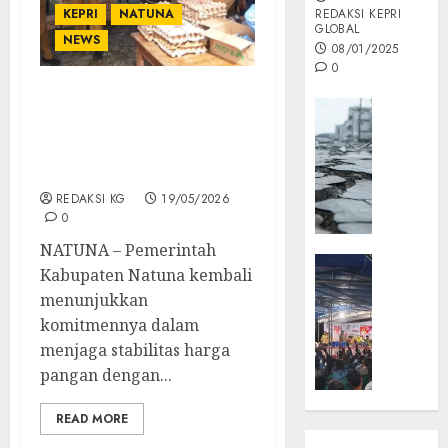
KEPRI
NATUNA
REDAKSI KEPRI
GLOBAL
NEWS
08/01/2025
0
Pemkab Natuna Gelar
Opini
Gerakan Pangan Murah,
MISI
Bantu Warga Dapatkan
MAS
Sembako Terjangkau
:
REDAKSI KG
19/05/2026
Mitigas
0
Antisip
Megath
NATUNA – Pemerintah
KEPRI
Kabupaten Natuna kembali
NATUNA
05/12/202
menunjukkan
NEWS
komitmennya dalam
0
Opini
menjaga stabilitas harga
Masyar
pangan dengan...
Sepem
Padati
READ MORE
Kampa
Pasan