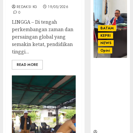
REDAKSI KG
19/05/2026
0
LINGGA – Di tengah
BATAM
perkembangan zaman dan
KEPRI
persaingan global yang
NEWS
semakin ketat, pendidikan
Opini
tinggi...
READ MORE
Ahmad Fakih
Rambe, SH:
Advokat
Senior
dengan
Pengalaman
dan
Integritas di
Dunia
Hukum