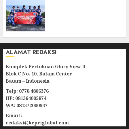
Merah Putih Raksasa Berkibar
di Perbatasan, TNI AU dan
Lintas Instansi Perkuat
Semangat Kebangsaan di
Natuna
07/08/2026
0
ALAMAT REDAKSI
Komplek Pertokoan Glory View II
Blok C No. 10, Batam Center
Batam – Indonesia
Telp: 0778 4806376
HP: 081364005874
WA: 081372000937
Email :
redaksi@kepriglobal.com