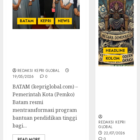
BATAM
KEPRI
NEWS
Pemko Batam Perluas
Beasiswa untuk Anak
HEADLINE
Hinterland dan Keluarga
KOLOM
Tidak Mampu
REDAKSI KEPRI GLOBAL
KOLOM |
19/05/2026
0
Semantik
BATAM (kepriglobal.com) –
Kekuasaan
Pemerintah Kota (Pemko)
dalam Kosa
Kata yang
Batam resmi
Berlutut
mentransformasi program
bantuan pendidikan tinggi
REDAKSI KEPRI
bagi...
GLOBAL
22/07/2026
0
READ MORE