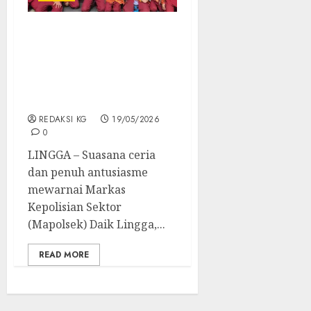
Puluhan Siswa SD IT Al
Madani Serbu Mapolsek
Daik Lingga, Belajar
Langsung Tugas Polisi
Sejak Dini
REDAKSI KG
19/05/2026
0
LINGGA – Suasana ceria
dan penuh antusiasme
mewarnai Markas
Kepolisian Sektor
(Mapolsek) Daik Lingga,...
READ MORE