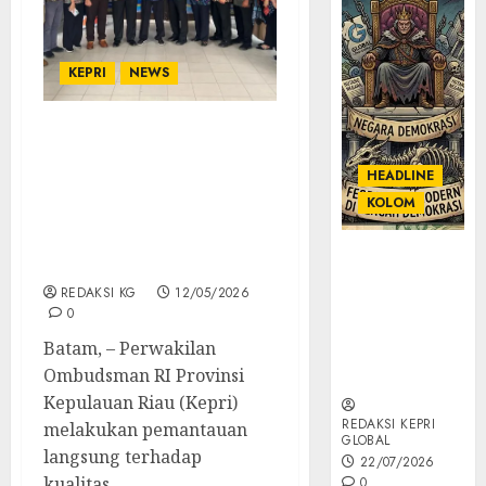
KEPRI
NEWS
Soroti Perbaikan
Fasilitas Hingga Mitigasi
HEADLINE
Risiko Hukum Pejabat,
KOLOM
Ombudsman Kepri
Pantau Langsung
KOLOM |
Kualitas Pelayanan
Semantik
REDAKSI KG
12/05/2026
Kekuasaan
0
dalam Kosa
Batam, – Perwakilan
Kata yang
Ombudsman RI Provinsi
Berlutut
Kepulauan Riau (Kepri)
REDAKSI KEPRI
melakukan pemantauan
GLOBAL
langsung terhadap
22/07/2026
kualitas...
0