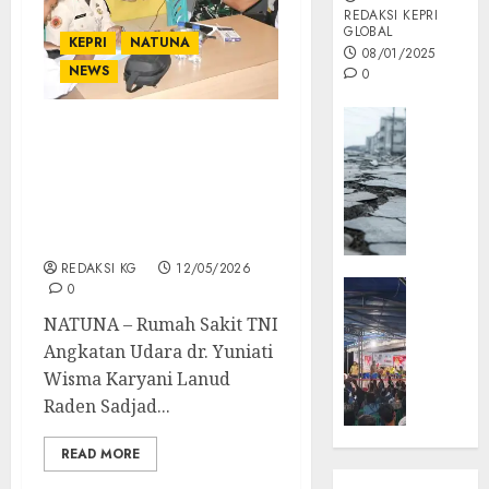
REDAKSI KEPRI
GLOBAL
KEPRI
NATUNA
08/01/2025
NEWS
0
Opini
Sinergi TNI AU dan Dunia
MISI
Pendidikan, RSAU Lanud
MAS
RSA Hadirkan Layanan
:
Kesehatan di SMAN 1
Mitigas
Natuna
Antisip
Megath
REDAKSI KG
12/05/2026
KEPRI
0
NATUNA
05/12/202
NATUNA – Rumah Sakit TNI
NEWS
Angkatan Udara dr. Yuniati
0
Opini
Wisma Karyani Lanud
Masyar
Raden Sadjad...
Sepem
Padati
READ MORE
Kampa
Pasan