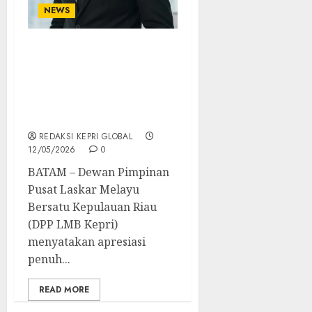
NEWS
Bursa Kerja Sudah
Tumpah Ruah, LMB
Kepri: SE 13/2026 Solusi
Tepat Lindungi Pekerja
Lokal Batam
REDAKSI KEPRI GLOBAL
12/05/2026
0
BATAM – Dewan Pimpinan
Pusat Laskar Melayu
Bersatu Kepulauan Riau
(DPP LMB Kepri)
menyatakan apresiasi
penuh...
READ MORE