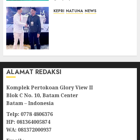
KEPRI
NATUNA
NEWS
Dokter TNI AU dari Natuna
Tampil di Forum
Internasional, Bawa Gagasan
Pengembangan Bedah
Ortopedi Asia Tenggara
05/08/2026
0
ALAMAT REDAKSI
Komplek Pertokoan Glory View II
Blok C No. 10, Batam Center
Batam – Indonesia
Telp: 0778 4806376
HP: 081364005874
WA: 081372000937