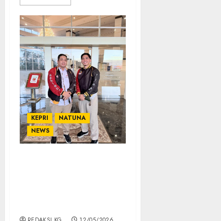
KEPRI
NATUNA
NEWS
Ilham Anugrah Prawira
Mengikuti Musda II Tidar
Kepri, Perkuat Peran
Anak Muda untuk
Indonesia
REDAKSI KG
12/05/2026