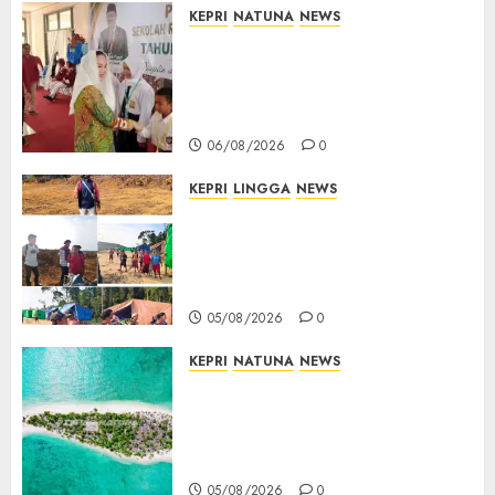
KEPRI
NATUNA
NEWS
Cen Sui Lan Buka MPLS
Sekolah Rakyat Natuna,
Tanamkan Semangat Raih
Masa Depan Gemilang
06/08/2026
0
KEPRI
LINGGA
NEWS
Ribuan Pekerja Lokal PT CSA
Kompak Siap Turun ke RDP,
Tegaskan Perusahaan Jadi
Sumber Penghidupan
05/08/2026
0
KEPRI
NATUNA
NEWS
Negara Hadir di Perbatasan,
Pembangunan Tanggul Pulau
Kepala Bawa Harapan Baru
bagi Warga
05/08/2026
0