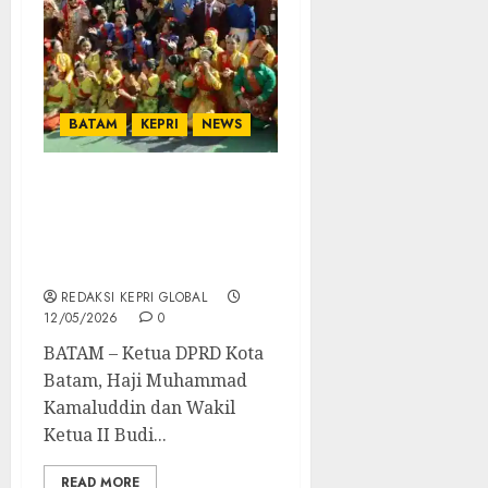
BATAM
KEPRI
NEWS
Pimpinan dan Anggota
DPRD Batam Meriahkan
Upacara Peringatan
Hardiknas
REDAKSI KEPRI GLOBAL
12/05/2026
0
BATAM – Ketua DPRD Kota
Batam, Haji Muhammad
Kamaluddin dan Wakil
Ketua II Budi...
READ MORE