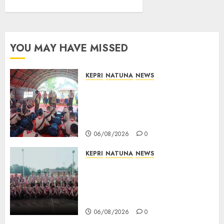
YOU MAY HAVE MISSED
KEPRI
NATUNA
NEWS
Bupati Natuna Lepas
Kontingen Jamnas XII, Titip
Pesan Jaga Nama Baik Daerah
dan Utamakan Pendidikan
06/08/2026
0
KEPRI
NATUNA
NEWS
16 Putra-Putri Terbaik Natuna
Digembleng Jelang Jambore
Nasional XII 2026, Wabup
Jarmin: Kalian Duta Daerah
06/08/2026
0