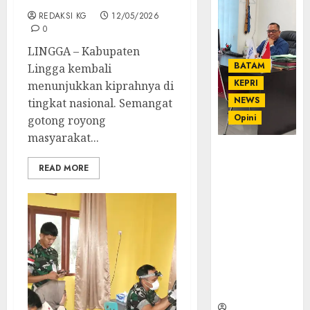
REDAKSI KG
12/05/2026
0
LINGGA – Kabupaten
BATAM
Lingga kembali
KEPRI
menunjukkan kiprahnya di
NEWS
tingkat nasional. Semangat
Opini
gotong royong
masyarakat...
Ahmad Fakih
Rambe, SH:
READ MORE
Advokat
Senior
dengan
Pengalaman
dan
Integritas di
Dunia
Hukum