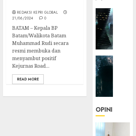
Pesona Batam Kota Baru
HEADLIN
REDAKSI KEPRI GLOBAL
KOLOM
21/06/2024
0
NASIONA
BATAM – Kepala BP
TEKNOLO
Batam/Walikota Batam
KOLO
Muhammad Rudi secara
|
resmi membuka dan
Parado
menyambut positif
HEADLIN
Utopia
KOLOM
Kejurnas Road...
TEKNOLO
05/06/20
READ MORE
KOLO
0
|
Senjak
Human
OPINI
23/03/20
0