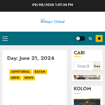
Skip
09/08/2026
1:07:34 PM
to
content
Primary
Menu
CARI
Day:
June 21, 2024
Search
for:
ADVETORIAL
BATAM
KEPRI
NEWS
KOLOM
Tumbuhkan Kreatifitas,
Wagub Marlin Latih Ibu-
ibu Olah Hasil Perikanan