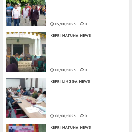
Selading, Marzuki Ajak
Warga Rawat Kebersamaan
dan Kepedulian
09/08/2026
0
KEPRI
NATUNA
NEWS
Reses di Natuna, DPRD Kepri
Terima Aspirasi Jalan
Cempaka Putih hingga Akses
Air Lengit–Selemam
08/08/2026
0
KEPRI
LINGGA
NEWS
Polemik Lahan PT CSA, Kades
Limbung Tegas: Tak Akan
Teken Surat Tanah Tanpa
Bukti Sah
08/08/2026
0
KEPRI
NATUNA
NEWS