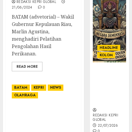
REDAKSI KEPRI GLOBAL
21/06/2024
0
BATAM (advetorial) – Wakil
Gubernur Kepulauan Riau,
Marlin Agustina,
menghadiri Pelatihan
Pengolahan Hasil
HEADLINE
Perikanan.
KOLOM
READ MORE
KOLOM |
Semantik
Kekuasaan
BATAM
KEPRI
NEWS
dalam Kosa
OLAHRAGA
Kata yang
Berlutut
Kepala BP Batam Buka
REDAKSI KEPRI
Kejurnas Road Race and
GLOBAL
Mountain Bike 2024,
22/07/2026
Selamat Menikmati
0