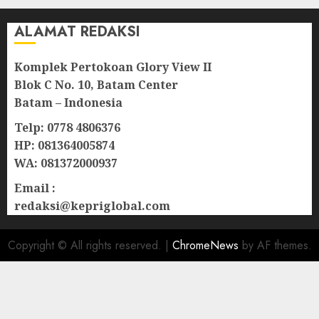
ALAMAT REDAKSI
Komplek Pertokoan Glory View II
Blok C No. 10, Batam Center
Batam – Indonesia
Telp: 0778 4806376
HP: 081364005874
WA: 081372000937
Email :
redaksi@kepriglobal.com
Copyright © All rights reserved.
|
ChromeNews
by AF themes.