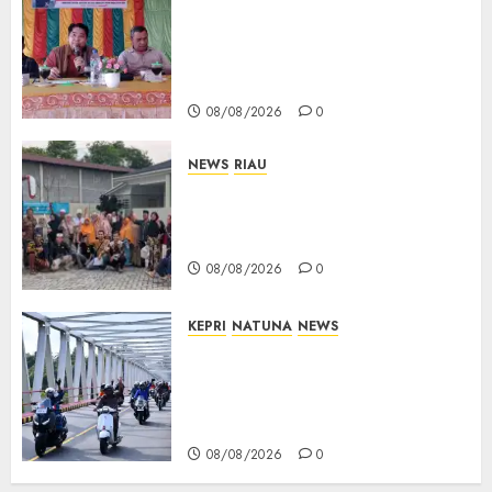
Reses DPRD Kepri di Natuna
Buka Ruang Aspirasi, Warga
Optimistis Usulan
Pembangunan Diperjuangkan
08/08/2026
0
NEWS
RIAU
PT Arara Abadi-AAP Sinarmas
Distrik Merawang Berikan
Bantuan Operasi Gratis
08/08/2026
0
KEPRI
NATUNA
NEWS
Bendera Merah Putih
Berkibar di Jalanan Natuna,
TNI AU Gelorakan Semangat
Kemerdekaan
08/08/2026
0