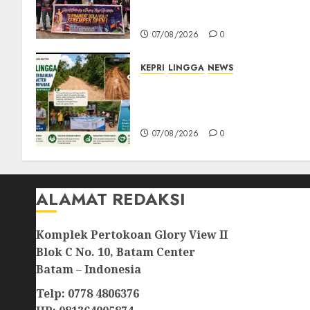
Senempek Open I, Dorong
Lahirnya Atlet Berprestasi
07/08/2026
0
KEPRI
LINGGA
NEWS
CSR PT CSA Berbuah
Manfaat, Jalan Rusak Menuju
Pantai Mempanak Kini Mulu
07/08/2026
0
ALAMAT REDAKSI
Komplek Pertokoan Glory View II
Blok C No. 10, Batam Center
Batam – Indonesia
Telp: 0778 4806376