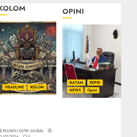
KOLOM
OPINI
BATAM
KEPRI
HEADLINE
KOLOM
NEWS
Opini
KOLOM | Semantik
Ahmad Fakih Rambe,
Kekuasaan dalam
SH: Advokat Senior
Kosa Kata yang
dengan Pengalaman
Berlutut
dan Integritas di
REDAKSI KEPRI GLOBAL
Dunia Hukum
2/07/2026
0