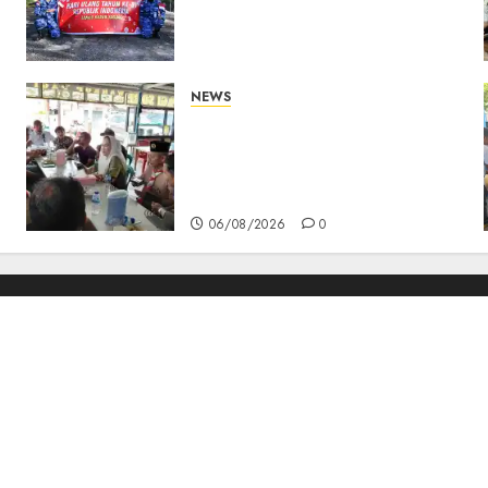
AU dan Lintas Instansi
Perkuat Semangat
Kebangsaan di Natuna
07/08/2026
0
NEWS
Bangun Komunikasi Tanpa
Sekat, Bupati dan Wakil
Bupati Natuna Ngopi
s
Bersama Wartawan
06/08/2026
0