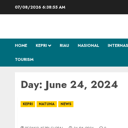
Skip
07/08/2026
6:38:56 AM
to
content
HOME
KEPRI
RIAU
NASIONAL
INTERNA
TOURISM
Day:
June 24, 2024
KEPRI
NATUNA
NEWS
Pesawat Hercules TNI AU Mendarat Mulus di 
Danlanud RSA Awards 2024