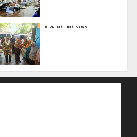
Kumham Imipas Kunjungi
Lapas Batam, Bahas
Overstaying dan KUHP Baru
07/08/2026
0
KEPRI
NATUNA
NEWS
Dari Ujung Negeri, Tower
Bersama Group Hadir Bawa
Kepedulian Sosial, Bupati
Cen Sui Lan Dorong CSR
Berkelanjutan di Natuna
06/08/2026
0