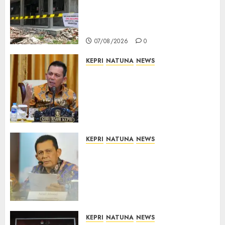
Dimulai, Pemprov Kepri
Prioritaskan Wilayah 3T dan
Sekolah Rusak
07/08/2026
0
KEPRI
NATUNA
NEWS
Tim Konsultan Kawal
Revitalisasi 107 Sekolah di
Kepri, Pastikan Pembangunan
Berkualitas dan Tepat
Sasaran
07/08/2026
0
KEPRI
NATUNA
NEWS
Revitalisasi 107 Sekolah di
Kepri Telan Rp97 Miliar,
Pemerintah Prioritaskan
Wilayah 3T untuk Perkuat
Mutu Pendidikan
07/08/2026
0
KEPRI
NATUNA
NEWS