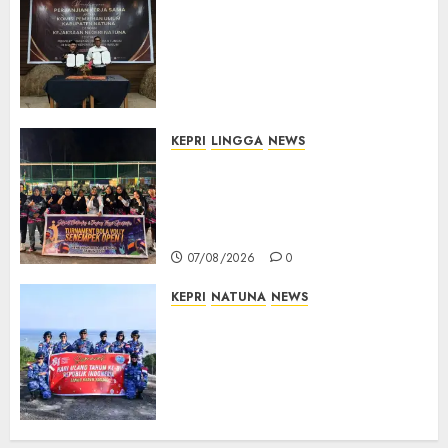
Kejari Natuna dan KPU Teken
Kerja Sama Lima Tahun,
Perkuat Pendampingan
Hukum Penyelenggaraan
Pemilu
07/08/2026
0
KEPRI
LINGGA
NEWS
Ketua DPRD Lingga Maya Sari
Buka Turnamen Voli
Senempek Open I, Dorong
Lahirnya Atlet Berprestasi
07/08/2026
0
KEPRI
NATUNA
NEWS
Merah Putih Raksasa Berkibar
di Perbatasan, TNI AU dan
Lintas Instansi Perkuat
Semangat Kebangsaan di
Natuna
07/08/2026
0