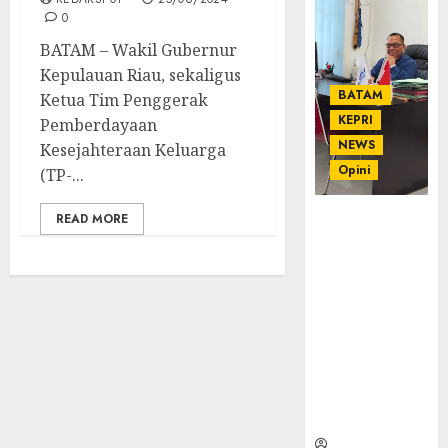
0
BATAM – Wakil Gubernur
Kepulauan Riau, sekaligus
BATAM
Ketua Tim Penggerak
KEPRI
Pemberdayaan
NEWS
Kesejahteraan Keluarga
Opini
(TP-...
READ MORE
Ahmad Fakih
Rambe, SH:
Advokat
Senior
dengan
Pengalaman
dan
Integritas di
Dunia
Hukum