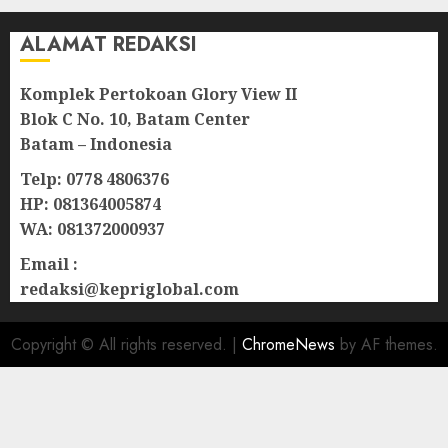
ALAMAT REDAKSI
Komplek Pertokoan Glory View II
Blok C No. 10, Batam Center
Batam – Indonesia
Telp: 0778 4806376
HP: 081364005874
WA: 081372000937
Email :
redaksi@kepriglobal.com
Copyright © All rights reserved.
|
ChromeNews
by AF themes.