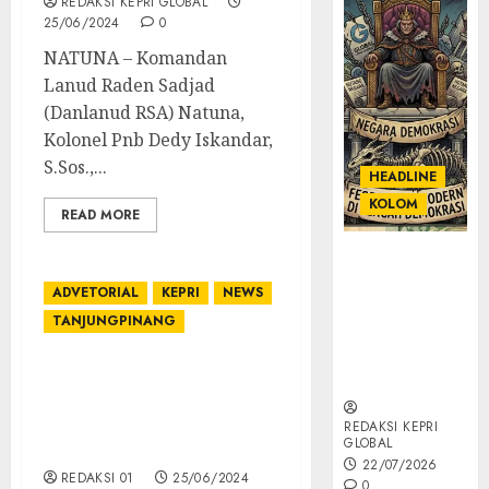
REDAKSI KEPRI GLOBAL
25/06/2024
0
NATUNA – Komandan
Lanud Raden Sadjad
(Danlanud RSA) Natuna,
Kolonel Pnb Dedy Iskandar,
S.Sos.,...
HEADLINE
KOLOM
READ MORE
KOLOM |
Semantik
ADVETORIAL
KEPRI
NEWS
Kekuasaan
TANJUNGPINANG
dalam Kosa
Kata yang
5.000 KK di
Berlutut
Tanjungpinang Dapat
Bantuan Sosial Beras
REDAKSI KEPRI
GLOBAL
dari Pemprov Kepri
22/07/2026
REDAKSI 01
25/06/2024
0