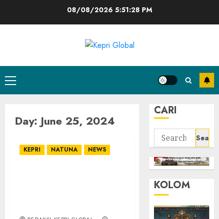
Skip
08/08/2026
5:51:29 PM
to
content
Primary
Menu
CARI
Day:
June 25, 2024
Search
for:
KEPRI
NATUNA
NEWS
Lanud Raden Sadjad
KOLOM
Pilar Penting Dalam
Sinergi TNI AU dan TNI
AL