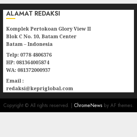
ALAMAT REDAKSI
Komplek Pertokoan Glory View II
Blok C No. 10, Batam Center
Batam – Indonesia
Telp: 0778 4806376
HP: 081364005874
WA: 081372000937
Email :
redaksi@kepriglobal.com
Copyright © All rights reserved.
|
ChromeNews
by AF themes.