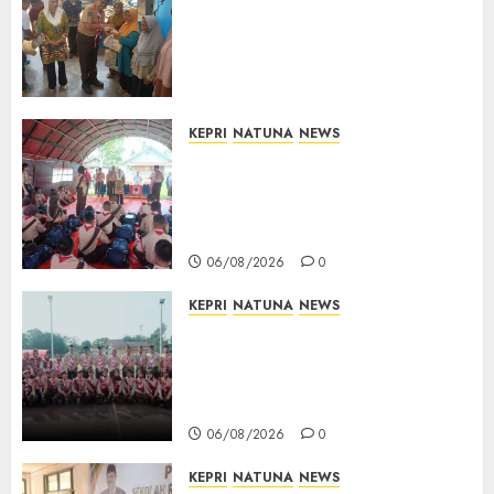
Bersama Group Hadir Bawa
Kepedulian Sosial, Bupati Cen
Sui Lan Dorong CSR
Berkelanjutan di Natuna
06/08/2026
0
KEPRI
NATUNA
NEWS
Bupati Natuna Lepas
Kontingen Jamnas XII, Titip
Pesan Jaga Nama Baik Daerah
dan Utamakan Pendidikan
06/08/2026
0
KEPRI
NATUNA
NEWS
16 Putra-Putri Terbaik Natuna
Digembleng Jelang Jambore
Nasional XII 2026, Wabup
Jarmin: Kalian Duta Daerah
06/08/2026
0
KEPRI
NATUNA
NEWS