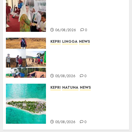
Cen Sui Lan Buka MPLS
Sekolah Rakyat Natuna,
Tanamkan Semangat Raih
Masa Depan Gemilang
06/08/2026
0
KEPRI
LINGGA
NEWS
Ribuan Pekerja Lokal PT CSA
Kompak Siap Turun ke RDP,
Tegaskan Perusahaan Jadi
Sumber Penghidupan
05/08/2026
0
KEPRI
NATUNA
NEWS
Negara Hadir di Perbatasan,
Pembangunan Tanggul Pulau
Kepala Bawa Harapan Baru
bagi Warga
05/08/2026
0