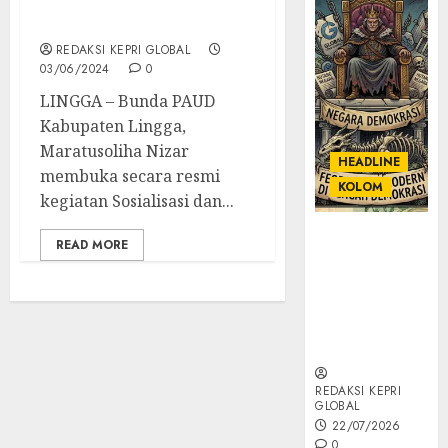
Tidak Harus Pintar
Calistung
REDAKSI KEPRI GLOBAL
03/06/2024
0
LINGGA – Bunda PAUD
Kabupaten Lingga,
Maratusoliha Nizar
HEADLINE
membuka secara resmi
KOLOM
kegiatan Sosialisasi dan...
KOLOM |
READ MORE
Semantik
Kekuasaan
dalam Kosa
Kata yang
Berlutut
REDAKSI KEPRI
GLOBAL
22/07/2026
0