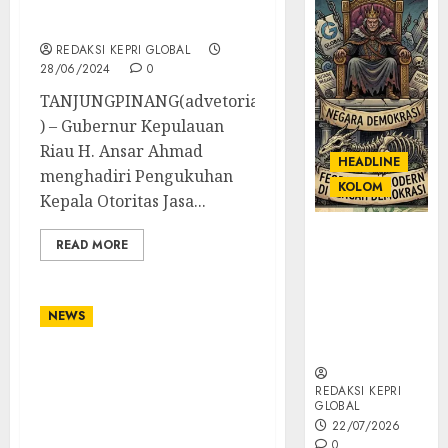
Baik Antara OJK, Pemda,
dan Swasta
REDAKSI KEPRI GLOBAL
28/06/2024
0
TANJUNGPINANG(advetorial
) – Gubernur Kepulauan
Riau H. Ansar Ahmad
HEADLINE
menghadiri Pengukuhan
KOLOM
Kepala Otoritas Jasa...
KOLOM |
READ MORE
Semantik
Kekuasaan
dalam Kosa
NEWS
Kata yang
Berlutut
Gubernur Ansar Lobi
Dua Menteri Untuk Jalan
REDAKSI KEPRI
GLOBAL
Inpres di Kepri Hingga
22/07/2026
Balai Latihan Kerja
0