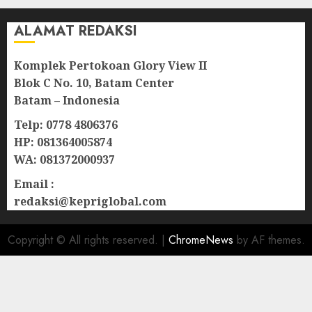
ALAMAT REDAKSI
Komplek Pertokoan Glory View II
Blok C No. 10, Batam Center
Batam – Indonesia
Telp: 0778 4806376
HP: 081364005874
WA: 081372000937
Email :
redaksi@kepriglobal.com
Copyright © All rights reserved.
|
ChromeNews
by AF themes.