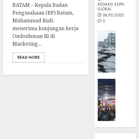
BATAM – Kepala Badan
REDAKSI KEPRI
GLOBAL
Pengusahaan (BP) Batam,
08/01/2025
Muhammad Rudi
0
menerima kunjungan kerja
Opini
Ombudsman RI di
MISI
Marketing...
MAS
:
READ MORE
Mitigas
Antisip
Megath
KEPRI
NATUNA
05/12/202
NEWS
0
Opini
Masyar
Sepem
Padati
Kampa
Pasan