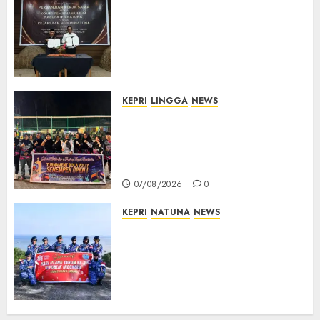
Kejari Natuna dan KPU Teken
Kerja Sama Lima Tahun,
Perkuat Pendampingan
Hukum Penyelenggaraan
Pemilu
07/08/2026
0
KEPRI
LINGGA
NEWS
Ketua DPRD Lingga Maya Sari
Buka Turnamen Voli
Senempek Open I, Dorong
Lahirnya Atlet Berprestasi
07/08/2026
0
KEPRI
NATUNA
NEWS
Merah Putih Raksasa Berkibar
di Perbatasan, TNI AU dan
Lintas Instansi Perkuat
Semangat Kebangsaan di
Natuna
07/08/2026
0