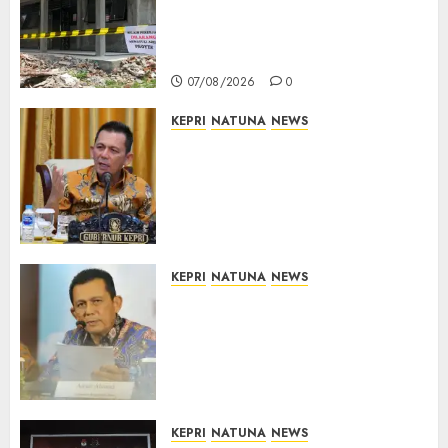
Dimulai, Pemprov Kepri
Prioritaskan Wilayah 3T dan
Sekolah Rusak
07/08/2026
0
KEPRI
NATUNA
NEWS
Tim Konsultan Kawal
Revitalisasi 107 Sekolah di
Kepri, Pastikan Pembangunan
Berkualitas dan Tepat
Sasaran
07/08/2026
0
KEPRI
NATUNA
NEWS
Revitalisasi 107 Sekolah di
Kepri Telan Rp97 Miliar,
Pemerintah Prioritaskan
Wilayah 3T untuk Perkuat
Mutu Pendidikan
07/08/2026
0
KEPRI
NATUNA
NEWS