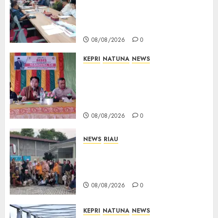
Limbung Tegas: Tak Akan
Teken Surat Tanah Tanpa
Bukti Sah
08/08/2026
0
KEPRI
NATUNA
NEWS
Reses DPRD Kepri di Natuna
Buka Ruang Aspirasi, Warga
Optimistis Usulan
Pembangunan Diperjuangkan
08/08/2026
0
NEWS
RIAU
PT Arara Abadi-AAP Sinarmas
Distrik Merawang Berikan
Bantuan Operasi Gratis
08/08/2026
0
KEPRI
NATUNA
NEWS