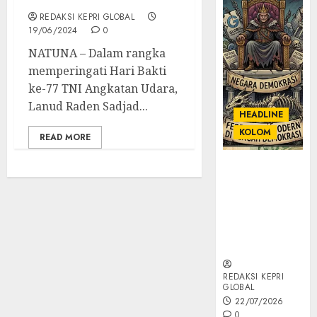
REDAKSI KEPRI GLOBAL
19/06/2024
0
NATUNA – Dalam rangka
memperingati Hari Bakti
ke-77 TNI Angkatan Udara,
Lanud Raden Sadjad...
HEADLINE
KOLOM
READ MORE
KOLOM |
Semantik
Kekuasaan
dalam Kosa
Kata yang
Berlutut
REDAKSI KEPRI
GLOBAL
22/07/2026
0