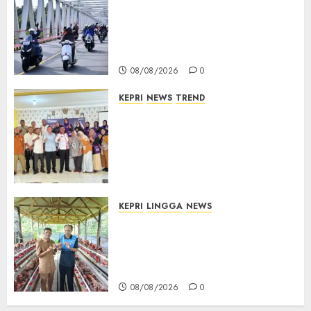
Bendera Merah Putih
Berkibar di Jalanan Natuna,
TNI AU Gelorakan Semangat
Kemerdekaan
08/08/2026
0
KEPRI
NEWS
TREND
Ombudsman Kepri Tampung
Puluhan Keluhan Warga
Bintan, Mulai dari Bantuan
Sosial, BBM Solar, Hingga
Lampu Jalan
08/08/2026
0
KEPRI
LINGGA
NEWS
Produksi Belum Mampu
Penuhi Pasar, BUMDes Desa
Keton Berharap Dukungan
Penambahan Ayam Petelur
08/08/2026
0