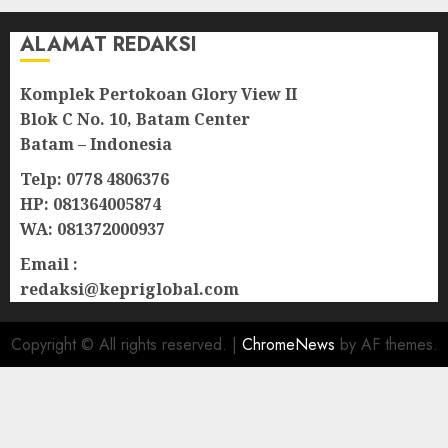
ALAMAT REDAKSI
Komplek Pertokoan Glory View II
Blok C No. 10, Batam Center
Batam – Indonesia
Telp: 0778 4806376
HP: 081364005874
WA: 081372000937
Email :
redaksi@kepriglobal.com
Copyright © All rights reserved.
|
ChromeNews
by AF themes.