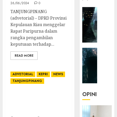
26/06/2024
0
HEADLIN
TANJUNGPINANG
KOLOM
(advetorial) – DPRD Provinsi
NASIONA
Kepulauan Riau menggelar
TEKNOLO
Rapat Paripurna dalam
KOLO
rangka pengambilan
|
keputusan terhadap...
Parado
HEADLIN
Utopia
READ MORE
KOLOM
TEKNOLO
05/06/20
KOLO
0
ADVETORIAL
KEPRI
NEWS
|
Senjak
TANJUNGPINANG
Human
OPINI
Gubernur Ansar Bahas
23/03/20
Inflasi, Stunting, sampai
PPDB di Rakor
0
Forkopimda Kepri