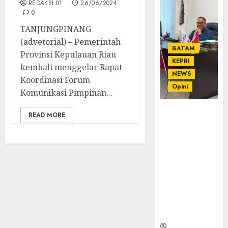
REDAKSI 01
26/06/2024
0
TANJUNGPINANG
(advetorial) – Pemerintah
BATAM
Provinsi Kepulauan Riau
KEPRI
kembali menggelar Rapat
NEWS
Koordinasi Forum
Opini
Komunikasi Pimpinan...
Ahmad Fakih
READ MORE
Rambe, SH:
Advokat
Senior
dengan
Pengalaman
dan
Integritas di
Dunia
Hukum