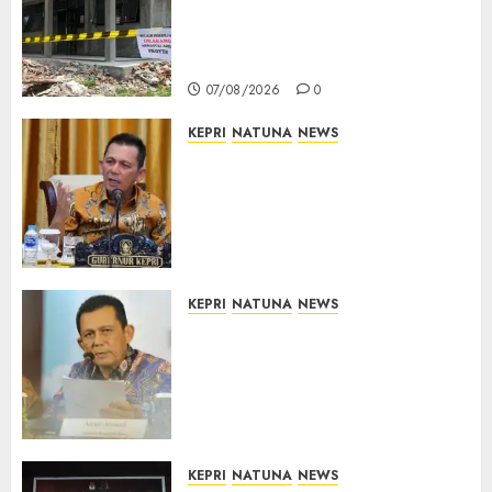
Dimulai, Pemprov Kepri
Prioritaskan Wilayah 3T dan
Sekolah Rusak
07/08/2026
0
KEPRI
NATUNA
NEWS
Tim Konsultan Kawal
Revitalisasi 107 Sekolah di
Kepri, Pastikan Pembangunan
Berkualitas dan Tepat
Sasaran
07/08/2026
0
KEPRI
NATUNA
NEWS
Revitalisasi 107 Sekolah di
Kepri Telan Rp97 Miliar,
Pemerintah Prioritaskan
Wilayah 3T untuk Perkuat
Mutu Pendidikan
07/08/2026
0
KEPRI
NATUNA
NEWS