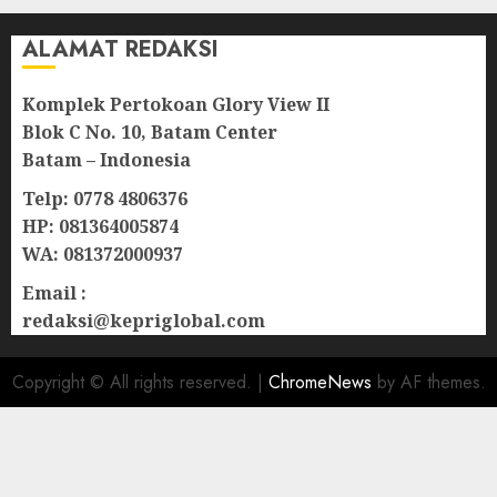
ALAMAT REDAKSI
Komplek Pertokoan Glory View II
Blok C No. 10, Batam Center
Batam – Indonesia
Telp: 0778 4806376
HP: 081364005874
WA: 081372000937
Email :
redaksi@kepriglobal.com
Copyright © All rights reserved.
|
ChromeNews
by AF themes.