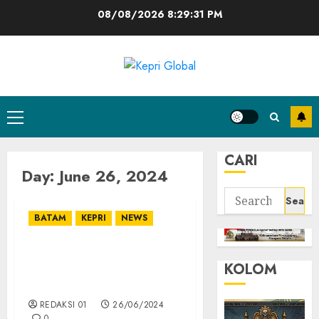
Skip
08/08/2026
8:29:31 PM
to
content
Primary
Menu
CARI
Day:
June 26, 2024
Search
for:
BATAM
KEPRI
NEWS
Marlin Dorong
KOLOM
Masyarakat Terapkan
Perilaku Hidup Sehat
REDAKSI 01
26/06/2024
0