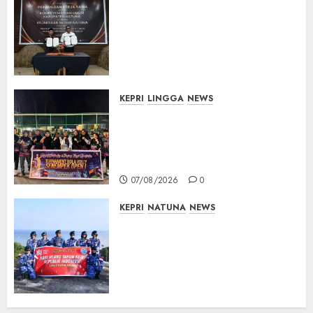
Kejari Natuna dan KPU Teken
Kerja Sama Lima Tahun,
Perkuat Pendampingan
Hukum Penyelenggaraan
Pemilu
07/08/2026
0
KEPRI
LINGGA
NEWS
Ketua DPRD Lingga Maya Sari
Buka Turnamen Voli
Senempek Open I, Dorong
Lahirnya Atlet Berprestasi
07/08/2026
0
KEPRI
NATUNA
NEWS
Merah Putih Raksasa Berkibar
di Perbatasan, TNI AU dan
Lintas Instansi Perkuat
Semangat Kebangsaan di
Natuna
07/08/2026
0