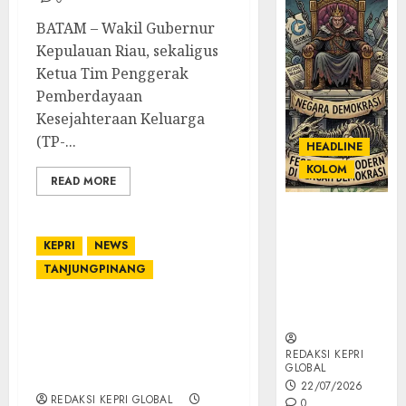
BATAM – Wakil Gubernur
Kepulauan Riau, sekaligus
Ketua Tim Penggerak
Pemberdayaan
Kesejahteraan Keluarga
(TP-...
HEADLINE
KOLOM
READ MORE
KOLOM |
Semantik
KEPRI
NEWS
Kekuasaan
TANJUNGPINANG
dalam Kosa
Kata yang
Berlutut
Ranperda
Pertanggungjawaban
APBD Kepri 2023 Dapat
REDAKSI KEPRI
GLOBAL
Persetujuan DPRD
22/07/2026
REDAKSI KEPRI GLOBAL
0