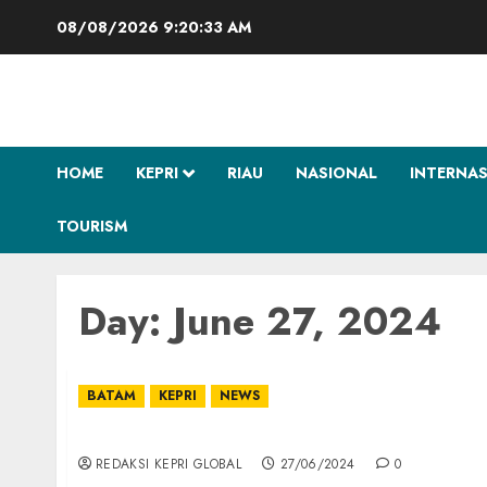
Skip
08/08/2026
9:20:33 AM
to
content
HOME
KEPRI
RIAU
NASIONAL
INTERNA
TOURISM
Day:
June 27, 2024
BATAM
KEPRI
NEWS
BP Batam Terima Kunjungan Ketua Komwas
REDAKSI KEPRI GLOBAL
27/06/2024
0