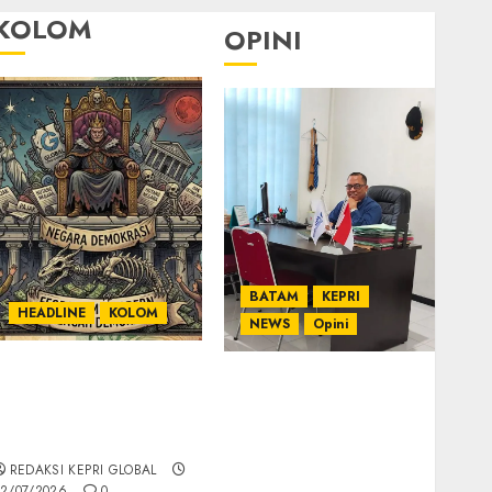
KOLOM
OPINI
BATAM
KEPRI
HEADLINE
KOLOM
NEWS
Opini
KOLOM | Semantik
Ahmad Fakih Rambe,
Kekuasaan dalam
SH: Advokat Senior
Kosa Kata yang
dengan Pengalaman
Berlutut
dan Integritas di
REDAKSI KEPRI GLOBAL
Dunia Hukum
2/07/2026
0