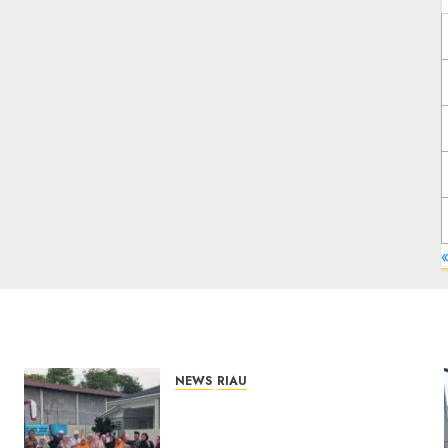
NEWS
RIAU
PT Arara Abadi-AAP
Sinarmas Distrik Merawang