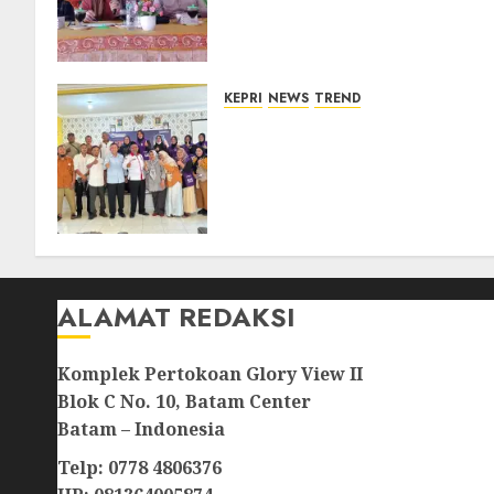
Optimistis Usulan
Pembangunan
Diperjuangkan
08/08/2026
0
KEPRI
NEWS
TREND
Ombudsman Kepri Tampung
Puluhan Keluhan Warga
Bintan, Mulai dari Bantuan
Sosial, BBM Solar, Hingga
Lampu Jalan
08/08/2026
0
ALAMAT REDAKSI
Komplek Pertokoan Glory View II
Blok C No. 10, Batam Center
Batam – Indonesia
Telp: 0778 4806376