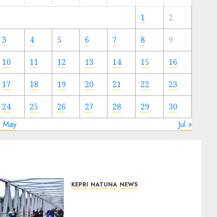
Meski
Ada
1
2
Artis
Ibu
3
4
5
6
7
8
9
Kota
10
11
12
13
14
15
16
23/11/2024
0
17
18
19
20
21
22
23
24
25
26
27
28
29
30
« May
Jul »
KEPRI
NATUNA
NEWS
Bendera Merah Putih
Berkibar di Jalanan Natuna,