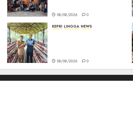
Berikan Bantuan Operasi
Gratis
08/08/2026
0
KEPRI
LINGGA
NEWS
Produksi Belum Mampu
Penuhi Pasar, BUMDes Desa
Keton Berharap Dukungan
Penambahan Ayam Petelur
08/08/2026
0