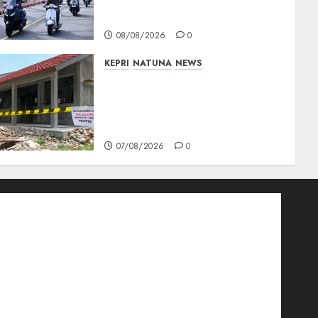
TNI AU Gelorakan Semangat
Kemerdekaan
08/08/2026
0
KEPRI
NATUNA
NEWS
Revitalisasi 107 Sekolah
Dimulai, Pemprov Kepri
Prioritaskan Wilayah 3T dan
Sekolah Rusak
07/08/2026
0