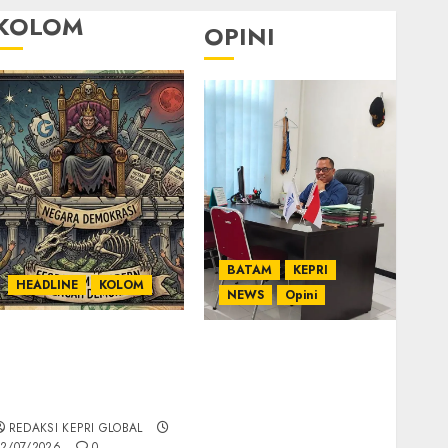
KOLOM
OPINI
BATAM
KEPRI
HEADLINE
KOLOM
NEWS
Opini
KOLOM | Semantik
Ahmad Fakih Rambe,
Kekuasaan dalam
SH: Advokat Senior
Kosa Kata yang
dengan Pengalaman
Berlutut
dan Integritas di
REDAKSI KEPRI GLOBAL
Dunia Hukum
2/07/2026
0