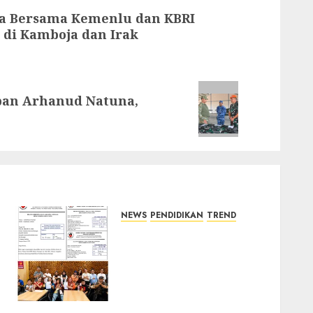
ia Bersama Kemenlu dan KBRI
 di Kamboja dan Irak
pan Arhanud Natuna,
NEWS
PENDIDIKAN
TREND
Tiga Anak Disabilitas
Hingga Kini Belum Dapat
Sekolah, RPA Indonesia
Desak Pemerintah Untuk
Bertindak
03/08/2026
0