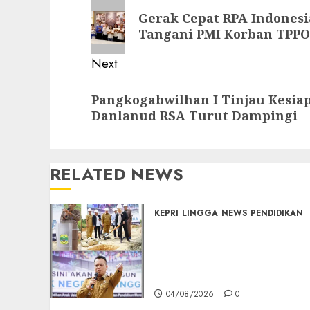
navigation
Previous
Gerak Cepat RPA Indones
post:
Tangani PMI Korban TPPO
Next
Next
Pangkogabwilhan I Tinjau Kesia
post:
Danlanud RSA Turut Dampingi
RELATED NEWS
KEPRI
LINGGA
NEWS
PENDIDIKAN
Pemkab Lingga Percepat
Pemerataan Pendidikan
Anak Usia Dini, USB TK
Negeri 1 Mulai Dibangun
04/08/2026
0